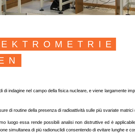
PEKTROMETRIE
EN
di di indagine nel campo della fisica nucleare, e viene largamente impi
di routine della presenza di radioattività sulle più svariate matrici (al
imo luogo essa rende possibili analisi non distruttive ed è applicabil
ione simultanea di più radionuclidi consentendo di evitare lunghe e c