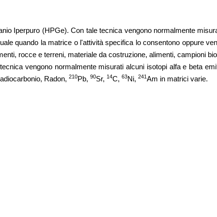
nio Iperpuro (HPGe). Con tale tecnica vengono normalmente misurati 
l quale quando la matrice o l'attività specifica lo consentono oppure
, rocce e terreni, materiale da costruzione, alimenti, campioni biologic
ecnica vengono normalmente misurati alcuni isotopi alfa e beta emittent
210
90
14
63
241
, Radiocarbonio, Radon,
Pb,
Sr,
C,
Ni,
Am in matrici varie.