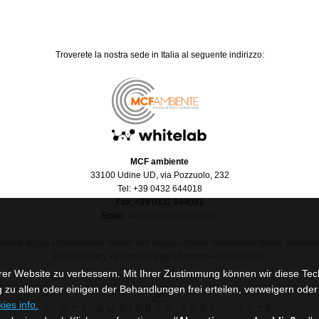
Troverete la nostra sede in Italia al seguente indirizzo:
MCF ambiente
33100 Udine UD, via Pozzuolo, 232
Tel: +39 0432 644018
Fax: +39 0432 644091
Email:
info@mcfambiente.com
ttività acqua
-
Misurazione Radon nell’acqua
-
Analisi radioattivita matrici alimenta
Policy Privacy
-
Informativa per i Fornitori
-
Cookies info
rer Website zu verbessern. Mit Ihrer Zustimmung können wir diese Te
zu allen oder einigen der Behandlungen frei erteilen, verweigern oder 
ies info.
© MCF AMBIENTE 1997 - 2026