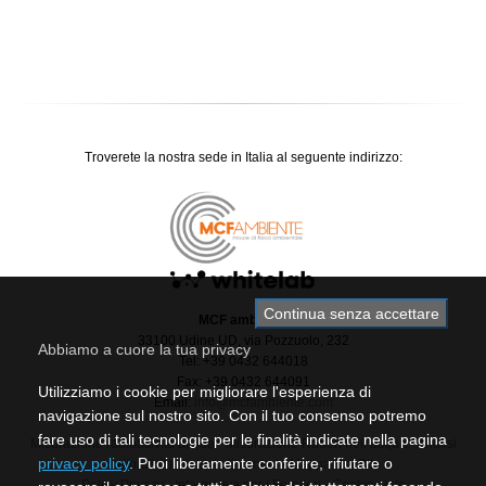
Troverete la nostra sede in Italia al seguente indirizzo:
Continua senza accettare
MCF ambiente
33100 Udine UD, via Pozzuolo, 232
Abbiamo a cuore la tua privacy
Tel: +39 0432 644018
Fax: +39 0432 644091
Utilizziamo i cookie per migliorare l'esperienza di
Email:
info@mcfambiente.com
navigazione sul nostro sito. Con il tuo consenso potremo
fare uso di tali tecnologie per le finalità indicate nella pagina
Misurazione radioattività acqua
-
Misurazione Radon nell’acqua
-
Analisi
privacy policy
. Puoi liberamente conferire, rifiutare o
radioattivita matrici alimentari
-
Mappa Del Sito
Policy Privacy
-
Informativa per i Fornitori
-
Cookies info